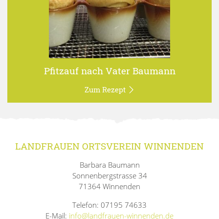
Pfitzauf nach Vater Baumann
Zum Rezept
LANDFRAUEN ORTSVEREIN WINNENDEN
Barbara Baumann
Sonnenbergstrasse 34
71364 Winnenden
Telefon: 07195 74633
E-Mail:
info@landfrauen-winnenden.de