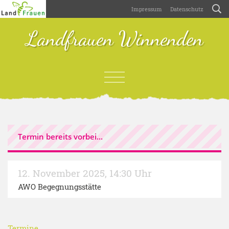
Impressum
Datenschutz
Landfrauen Winnenden
Termin bereits vorbei...
12. November 2025
,
14:30 Uhr
AWO Begegnungsstätte
Termine