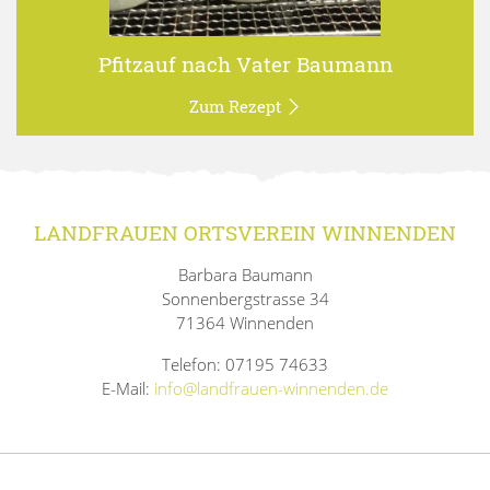
Pfitzauf nach Vater Baumann
Zum Rezept
LANDFRAUEN ORTSVEREIN WINNENDEN
Barbara Baumann
Sonnenbergstrasse 34
71364 Winnenden
Telefon: 07195 74633
E-Mail:
info@landfrauen-winnenden.de