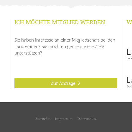
ICH MÖCHTE MITGLIED WERDEN
W
Sie haben Interesse an einer Mitgliedschaft bei den
LandFrauen? Sie möchten gerne unsere Ziele
unterstützen?
Zur Anfrage
Startseite
Impressum
Datenschutz
© 2026
Landfrauen Ortsverein Winnenden
-
Ortsverein des Kreisverbandes Rems-Mur