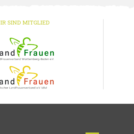
IR SIND MITGLIED
r