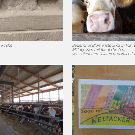
 Kirche
Bauernhof Blumenstock nach Führ
Mittagessen mit Rinderbraten,
verschiedenen Salaten und Nachtis