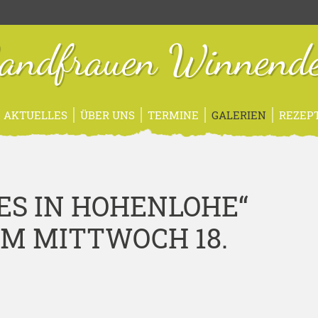
andfrauen Winnend
AKTUELLES
ÜBER UNS
TERMINE
GALERIEN
REZEP
S IN HOHENLOHE“
M MITTWOCH 18.