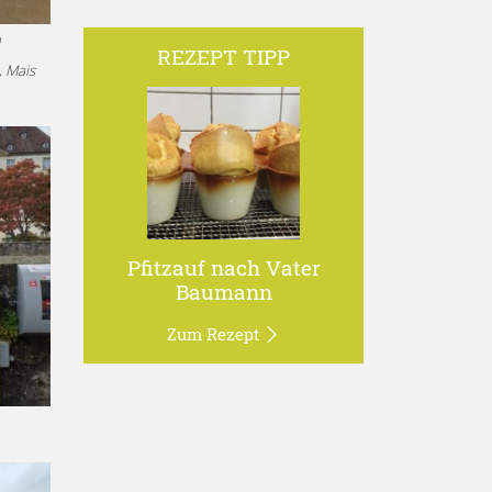
n
REZEPT TIPP
, Mais
Pfitzauf nach Vater
Baumann
Zum Rezept