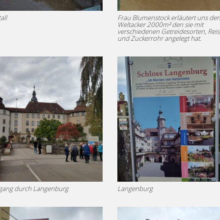
all
Frau Blumenstock erläutert uns de
Weltacker 2000m² den sie mit
verschiedenen Getreidesorten, Reis
und Zuckerrohr angelegt hat.
rgang durch Langenburg
Langenburg